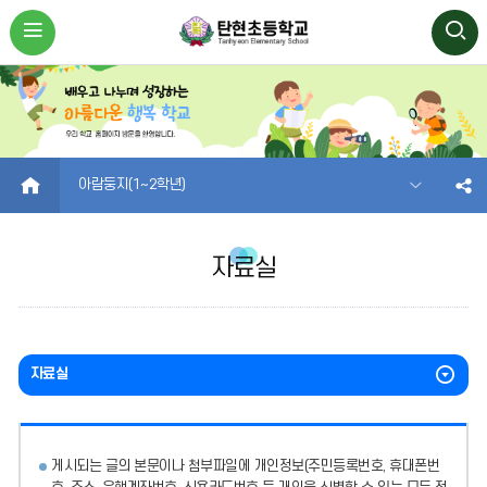
HOME
아람둥지(1~2학년)
자료실
자료실
게시되는 글의 본문이나 첨부파일에
개인정보(주민등록번호, 휴대폰번