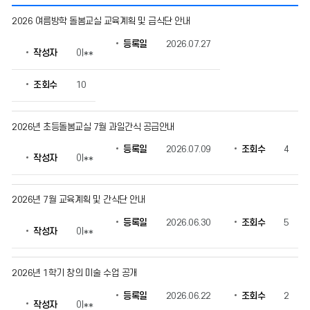
자
2026 여름방학 돌봄교실 교육계획 및 급식단 안내
료
실
등록일
2026.07.27
작성자
이**
의
게
시
조회수
10
물
번
호,
2026년 초등돌봄교실 7월 과일간식 공급안내
제
등록일
2026.07.09
조회수
4
목,
작성자
이**
작
성
자,
2026년 7월 교육계획 및 간식단 안내
등
록
등록일
2026.06.30
조회수
5
작성자
이**
일,
조
회
2026년 1학기 창의 미술 수업 공개
수
정
등록일
2026.06.22
조회수
2
보
작성자
이**