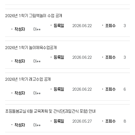
를
확
인
2026년 1학기 그림책놀이 수업 공개
할
등록일
2026.06.22
조회수
3
수
작성자
이**
있
습
니
2026년 1학기 놀이체육수업공개
다.
등록일
2026.06.22
조회수
3
작성자
이**
2026년 1학기 레고수업 공개
등록일
2026.06.22
조회수
6
작성자
이**
초등돌봄교실 6월 교육계획 및 간식단(과일간식 포함) 안내
등록일
2026.05.27
조회수
8
작성자
이**