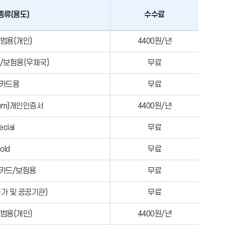
종류(용도)
수수료
범용(개인)
4400원/년
/보험용(우체국)
무료
카드용
무료
num)개인인증서
4400원/년
ecial
무료
old
무료
카드/보험용
무료
가 및 공공기관)
무료
범용(개인)
4400원/년