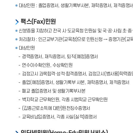
대상민원 : 졸업증명서, 생활기록부사본, 재학증명서, 제적증명서
팩스(Fax)민원
신분증을 지참하고 전국 시·도교육청 민원실 및 국·공·사립 초·
처리절차 : 인근교부기관(교육청)으로 민원신청 → 증명기관(교
대상민원
경력증명서, 재직증명서, 퇴직(예정)증명서
연수이수확인원, 수상확인원
검정고시 과목합격·성적·합격증명서, 검정고시(병사용)학력증
졸업(예정)증명서, 생활기록부 사본, 재학증명서, 제적증명서
폐교 졸업증명서 및 생활기록부사본
벽지학교 근무확인원, 각종 시범학교 근무확인원
(갑종근로소득에 대한)원천징수증명서
교육비납입증명서, 각종 사실(실적)증명서