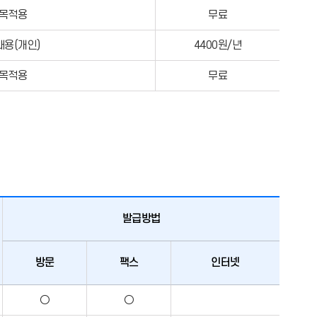
목적용
무료
용(개인)
4400원/년
목적용
무료
발급방법
방문
팩스
인터넷
○
○