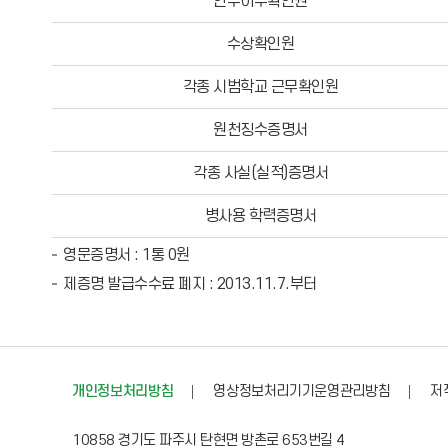
연수이수확인원
수상확인원
각종 시범학교 근무확인원
원천징수증명서
각종 사실(실적)증명서
병사용 학력증명서
영문증명서 : 1통 0원
제증명 발급수수료 폐지 : 2013.11.7.부터
개인정보처리방침
영상정보처리기기운영관리방침
저
10858 경기도 파주시 탄현면 방촌로 653번길 4