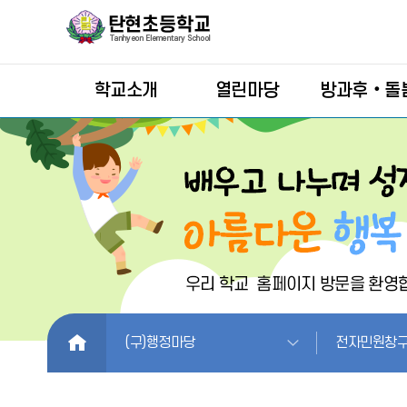
학교소개
열린마당
방과후‧돌
HOME
(구)행정마당
전자민원창