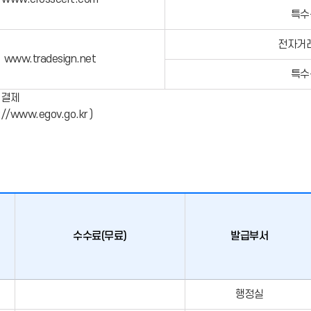
특수
전자거래
www.tradesign.net
특수
 결제
www.egov.go.kr )
수수료(무료)
발급부서
행정실