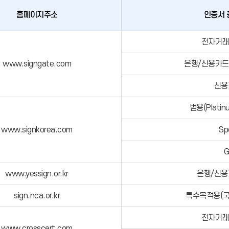
홈페이지주소
인증서 
전자거래
www.signgate.com
은행/신용카드
신용
범용(Plati
www.signkorea.com
Sp
G
www.yessign.or.kr
은행/신용
sign.nca.or.kr
특수목적용(국
전자거래
www.crosscert.com