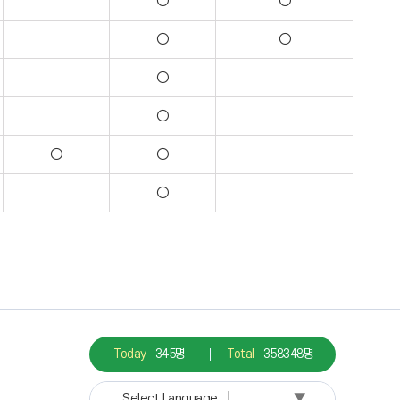
○
○
○
○
○
○
○
○
○
Today
345명
Total
358348명
▼
Select Language