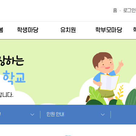
홈
로그인
봄
학생마당
유치원
학부모마당
구
민원 안내